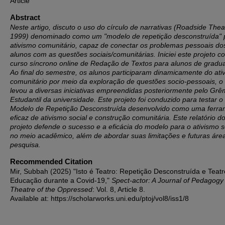
Article
Abstract
Neste artigo, discuto o uso do círculo de narrativas (Roadside Thea
1999) denominado como um "modelo de repetição desconstruída" 
ativismo comunitário, capaz de conectar os problemas pessoais do
alunos com as questões sociais/comunitárias. Iniciei este projeto 
curso síncrono online de Redação de Textos para alunos de gradu
Ao final do semestre, os alunos participaram dinamicamente do ati
comunitário por meio da exploração de questões socio-pessoais, o
levou a diversas iniciativas empreendidas posteriormente pelo Grê
Estudantil da universidade. Este projeto foi conduzido para testar o
Modelo de Repetição Desconstruída desenvolvido como uma ferra
eficaz de ativismo social e construção comunitária. Este relatório d
projeto defende o sucesso e a eficácia do modelo para o ativismo s
no meio acadêmico, além de abordar suas limitações e futuras áre
pesquisa.
Recommended Citation
Mir, Subbah (2025) "Isto é Teatro: Repetição Desconstruída e Teat
Educação durante a Covid-19,"
Spect-actor: A Journal of Pedagogy
Theatre of the Oppressed
: Vol. 8, Article 8.
Available at: https://scholarworks.uni.edu/ptoj/vol8/iss1/8