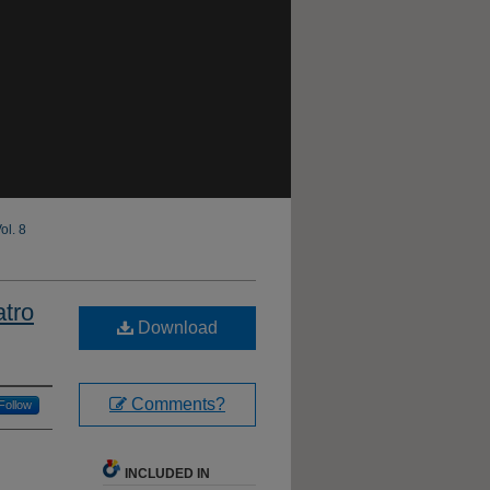
ol. 8
atro
Download
Comments?
Follow
INCLUDED IN