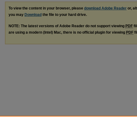
To view the content in your browser, please
download Adobe Reader
or, al
you may
Download
the file to your hard drive.
NOTE: The latest versions of Adobe Reader do not support viewing
PDF
fi
are using a modern (Intel) Mac, there is no official plugin for viewing
PDF
fi