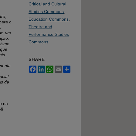
Critical and Cultural
Studies Commons
,
tre,
Education Commons
,
para o
Theatre and
s
com um
Performance Studies
ação.
Commons
vismo
 que
mio
SHARE
menta
Facebook
LinkedIn
WhatsApp
Email
Share
o
ocial
as de
ro na
 &