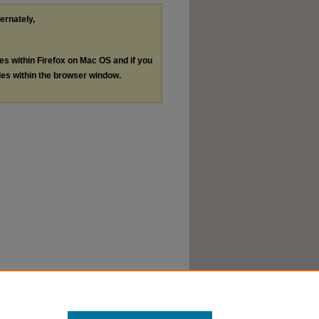
ternately,
les within Firefox on Mac OS and if you
les within the browser window.