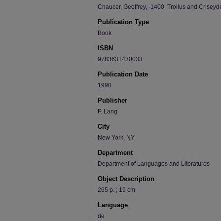
Chaucer, Geoffrey, -1400. Troilus and Criseyde
Publication Type
Book
ISBN
9783631430033
Publication Date
1990
Publisher
P. Lang
City
New York, NY
Department
Department of Languages and Literatures
Object Description
265 p. ; 19 cm
Language
de