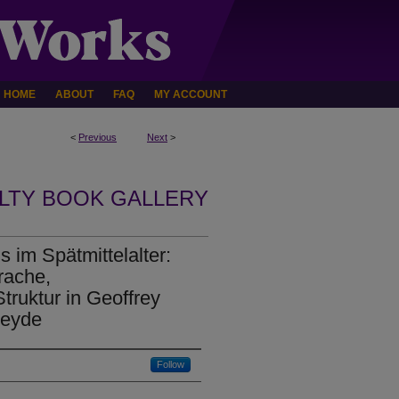
HOME
ABOUT
FAQ
MY ACCOUNT
<
Previous
Next
>
LTY BOOK GALLERY
 im Spätmittelalter:
rache,
ruktur in Geoffrey
seyde
Follow