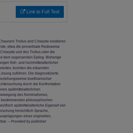
Link to Full Text
haucers Troilus and Criseyde existieren
ände, etwa die proverbiale Redeweise
Criseyde und des Troilus oder die
 dem sogenannten Epilog. Bisherige
ngen früh- und hochmittelalterlicher
sierten, konnten die erkannten
Lösung zuführen. Die diagnostizierte
 beziehungsweise boethianischer
Untersuchung durch die Konfrontation
onen spätmittelalterlichen
nkbewegung des Nominalismus,
s bestimmenden philosophischen
ezifisch spätmittelalterliche Eigenart von
rschung hinsichtlich Sprache,
Ausprägungen eines originellen,
bar. -- Provided by publisher