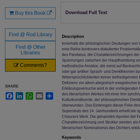
Files
Download Full Text
Buy this Book
Find @ Rod Library
Description
Innerhalb der philologischen Deutungen von C
Find @ Other
eine Reihe kontrovers diskutierter Problemst
Libraries
des Pandarus, die Charakterzeichnungen der 
Spannungen zwischen der Haupthandlung und
Comments?
methodische Ansätze, die meist auf Beobachtu
oder gar antiker Sprach- und Denktheorien ba
Widersprüchlichkeiten keiner befriedigenden 
Defizienz vor allem allegorisch-exegetischer
SHARE
Erklärungsversuche wird in der vorliegenden 
des literarischen Werkes mit einer ihm synchr
Facebook
LinkedIn
WhatsApp
Email
Share
Kulturkonstituente, der philosophischen De
überwunden. Das Einbringen dieser Folie de
Superstrats des 14. Jahrhunderts erhellt die sp
Chaucers Werk. Die genannten Aporien der Fo
Charakterzeichnung und Struktur werden als 
literarischen Nominalismus des Dichters erklär
Keywords