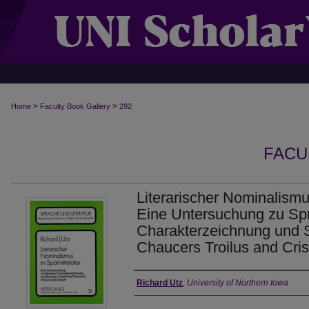
>
>
Home
Faculty Book Gallery
292
FACU
Literarischer Nominalismus
Eine Untersuchung zu Sp
Charakterzeichnung und St
Chaucers Troilus and Cri
Authors
Richard Utz
,
University of Northern Iowa